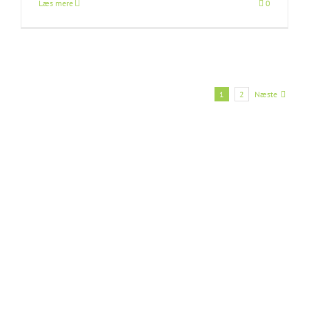
Læs mere
0
Næste
1
2