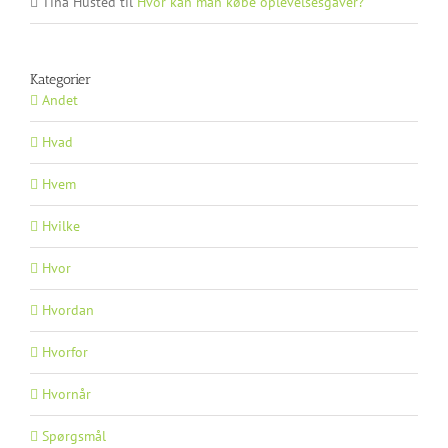
Tina Husted
til
Hvor kan man købe oplevelsesgaver?
Kategorier
Andet
Hvad
Hvem
Hvilke
Hvor
Hvordan
Hvorfor
Hvornår
Spørgsmål