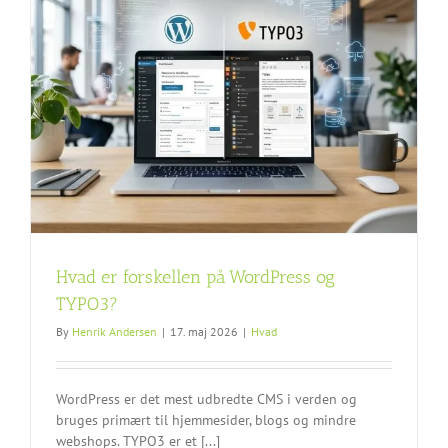
Hvad er forskellen på WordPress og
TYPO3?
By
Henrik Andersen
|
17. maj 2026
|
Hvad
WordPress er det mest udbredte CMS i verden og
bruges primært til hjemmesider, blogs og mindre
webshops. TYPO3 er et [...]