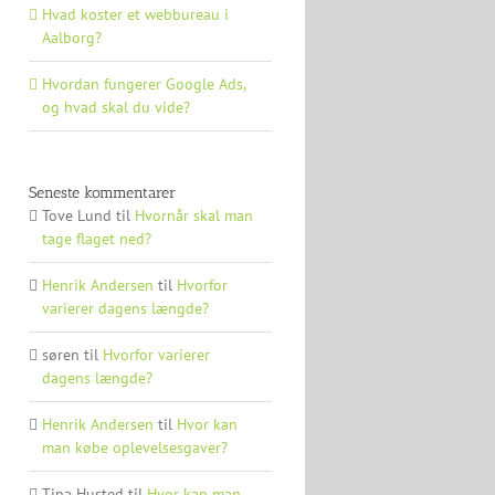
Hvad koster et webbureau i
Aalborg?
Hvordan fungerer Google Ads,
og hvad skal du vide?
Seneste kommentarer
Tove Lund
til
Hvornår skal man
tage flaget ned?
Henrik Andersen
til
Hvorfor
varierer dagens længde?
søren
til
Hvorfor varierer
dagens længde?
Henrik Andersen
til
Hvor kan
man købe oplevelsesgaver?
Tina Husted
til
Hvor kan man