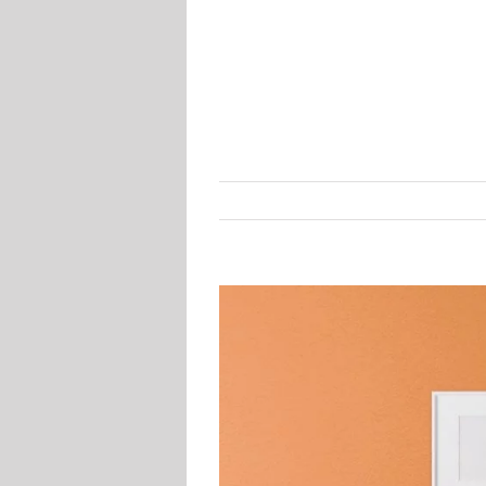
Se
større
billede