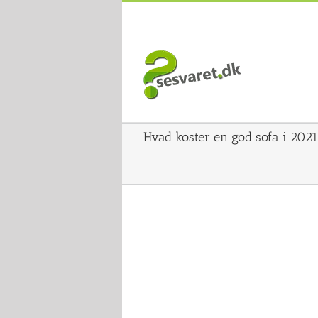
Skip
to
content
Hvad koster en god sofa i 202