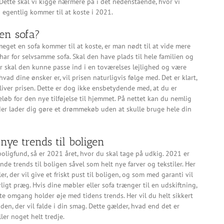
 Dette skal vi kigge nærmere på i det nedenstående, hvor vi
 egentlig kommer til at koste i 2021.
en sofa?
eget en sofa kommer til at koste, er man nødt til at vide mere
har for selvsamme sofa. Skal den have plads til hele familien og
r skal den kunne passe ind i en toværelses lejlighed og være
vad dine ønsker er, vil prisen naturligvis følge med. Det er klart,
bliver prisen. Dette er dog ikke ensbetydende med, at du er
eløb for den nye tilføjelse til hjemmet. På nettet kan du nemlig
 der lader dig gøre et drømmekøb uden at skulle bruge hele din
ye trends til boligen
oligfund, så er 2021 året, hvor du skal tage på udkig. 2021 er
de trends til boligen såvel som helt nye farver og tekstiler. Her
, der vil give et friskt pust til boligen, og som med garanti vil
ligt præg. Hvis dine møbler eller sofa trænger til en udskiftning,
rste omgang holder øje med tidens trends. Her vil du helt sikkert
en, der vil falde i din smag. Dette gælder, hvad end det er
ller noget helt tredje.