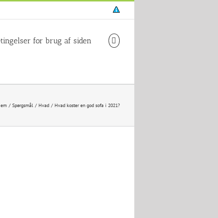
Cookie-
og
privatlivspolitik
tingelser for brug af siden
jem
Spørgsmål
Hvad
Hvad koster en god sofa i 2021?