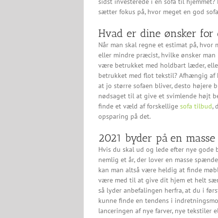
sidst investerede i en sofa til hjemmet?
sætter fokus på, hvor meget en god sofa
Hvad er dine ønsker for 
Når man skal regne et estimat på, hvor m
eller mindre præcist, hvilke ønsker man 
være betrukket med holdbart læder, elle
betrukket med flot tekstil? Afhængig af h
at jo større sofaen bliver, desto højere 
nødsaget til at give et svimlende højt b
finde et væld af forskellige
sofa tilbud
,
opsparing på det.
2021 byder på en masse n
Hvis du skal ud og lede efter nye gode b
nemlig et år, der lover en masse spænden
kan man altså være heldig at finde møbler
være med til at give dit hjem et helt sær
så lyder anbefalingen herfra, at du i fø
kunne finde en tendens i indretningsmod
lanceringen af nye farver, nye tekstiler e